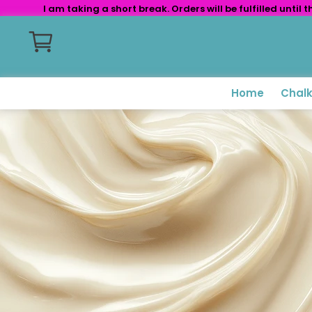
I am taking a short break. Orders will be fulfilled unti
Home
Chal