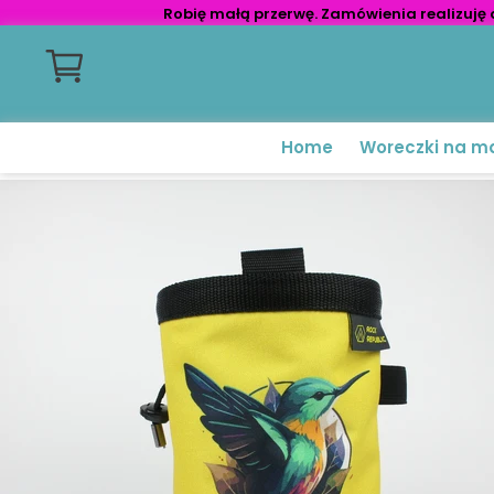
Robię małą przerwę. Zamówienia realizuję 
Home
Woreczki na m