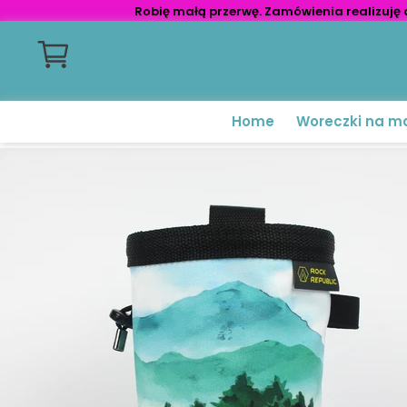
Robię małą przerwę. Zamówienia realizuję 
Home
Woreczki na m