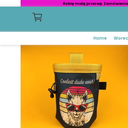
Robię małą przerwę. Zamówienia 
Home
Worec