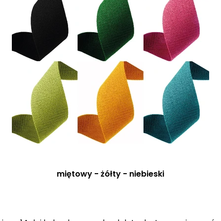
miętowy - żółty - niebieski