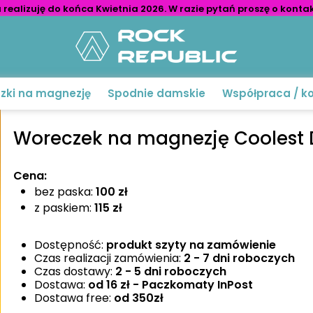
realizuję do końca Kwietnia 2026. W razie pytań proszę o kont
zki na magnezję
Spodnie damskie
Współpraca / k
Woreczek na magnezję Coolest
Cena:
bez paska:
100 zł
z paskiem:
115 zł
Dostępność:
produkt szyty na zamówienie
Czas realizacji zamówienia:
2 - 7 dni roboczych
Czas dostawy:
2 - 5 dni roboczych
Dostawa:
od
16
zł - Paczkomaty InPost
Dostawa free:
od 350zł