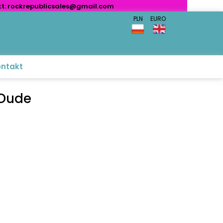
akt: rockrepublicsales@gmail.com
PLN EURO
ontakt
 Dude