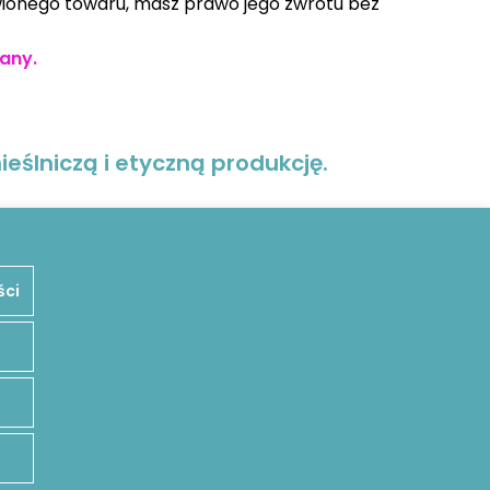
wionego towaru, masz prawo jego zwrotu bez
any.
eślniczą i etyczną produkcję.
ści