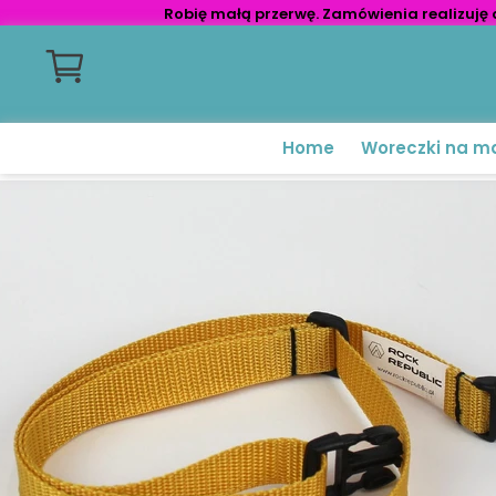
Robię małą przerwę. Zamówienia realizuję 
Home
Woreczki na m